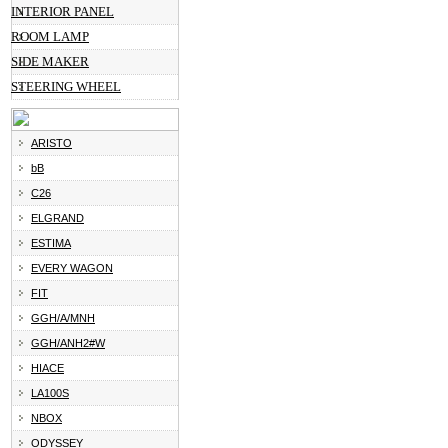
INTERIOR PANEL
ROOM LAMP
SIDE MAKER
STEERING WHEEL
ARISTO
bB
C26
ELGRAND
ESTIMA
EVERY WAGON
FIT
GGH/A/MNH
GGH/ANH2#W
HIACE
LA100S
NBOX
ODYSSEY