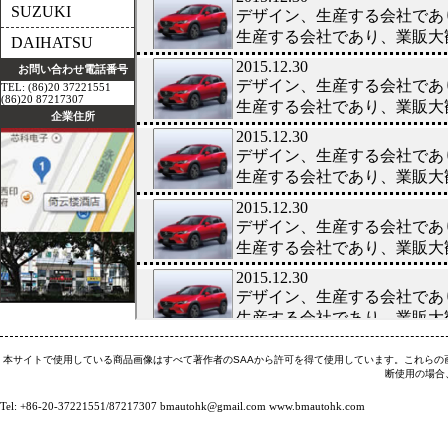
SUZUKI
DAIHATSU
お問い合わせ電話番号
TEL: (86)20 37221551
(86)20 87217307
企業住所
本サイトで使用している商品画像はすべて著作者のSAAから許可を得て使用しています。これらの
断使用の場合
Tel: +86-20-37221551/87217307
bmautohk@gmail.com
www.bmautohk.com